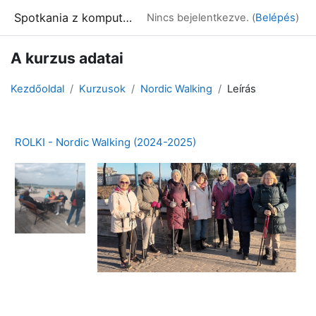
Tovább a fő tartalomhoz
Spotkania z komputerem
Nincs bejelentkezve. (
Belépés
)
A kurzus adatai
Kezdőoldal
Kurzusok
Nordic Walking
Leírás
ROLKI - Nordic Walking (2024-2025)