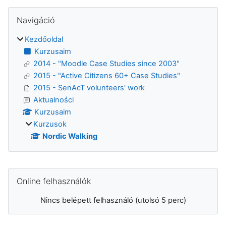
Blokkok
Navigáció kihagyása
Navigáció
Kezdőoldal
Kurzusaim
2014 - "Moodle Case Studies since 2003"
2015 - "Active Citizens 60+ Case Studies"
2015 - SenAcT volunteers' work
Aktualności
Kurzusaim
Kurzusok
Nordic Walking
Kiegészítő blokkok
Online felhasználók kihagyása
Online felhasználók
Nincs belépett felhasználó (utolsó 5 perc)