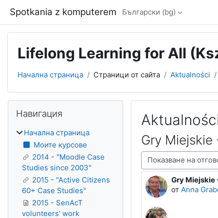
Прескочи на основното съдържание
Spotkania z komputerem
Български ‎(bg)‎
Lifelong Learning for All (K
Начална страница
Страници от сайта
Aktualności
Блокове
Прескочи Навигация
Навигация
Aktualnośc
Начална страница
Gry Miejskie
Моите курсове
2014 - "Moodle Case
Начин на показване
Studies since 2003"
Gry Miejskie
2015 - "Active Citizens
Number of rep
от
Anna Gra
60+ Case Studies"
2015 - SenAcT
volunteers' work