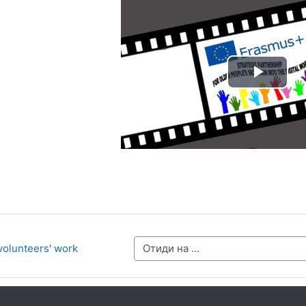
Play
Vide
volunteers' work
Отиди на ...