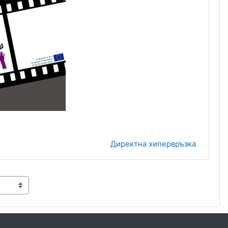
o
Директна хипервръзка