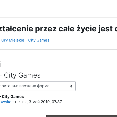
ształcenie przez całe życie jest
Gry Miejskie - City Games
i
 - City Games
 - City Games
lies: 0
bowska
-
петък, 3 май 2019, 07:37