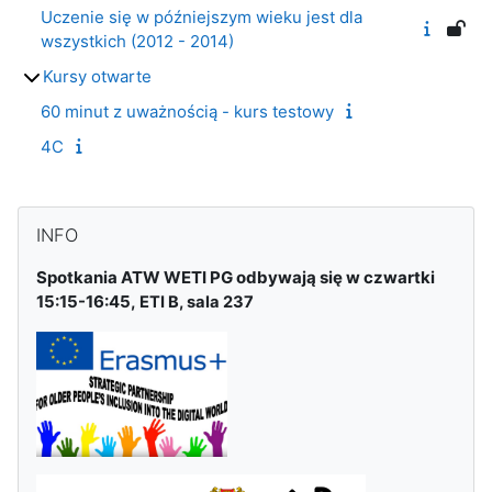
Uczenie się w późniejszym wieku jest dla
wszystkich (2012 - 2014)
Kursy otwarte
60 minut z uważnością - kurs testowy
4C
Μπλοκ
Παράλειψη INFO
INFO
Spotkania ATW WETI PG
odbywają się w czwartki
15:15-16:45,
ETI B, sala 237